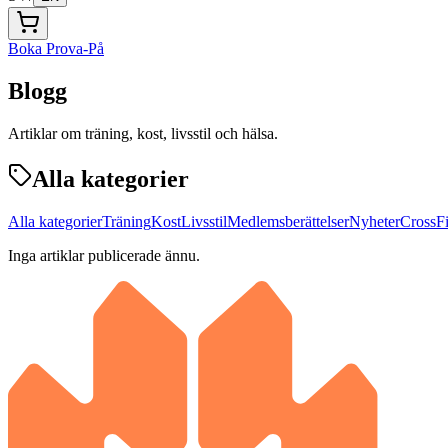
Boka Prova-På
Blogg
Artiklar om träning, kost, livsstil och hälsa.
Alla kategorier
Alla kategorier
Träning
Kost
Livsstil
Medlemsberättelser
Nyheter
CrossFi
Inga artiklar publicerade ännu.