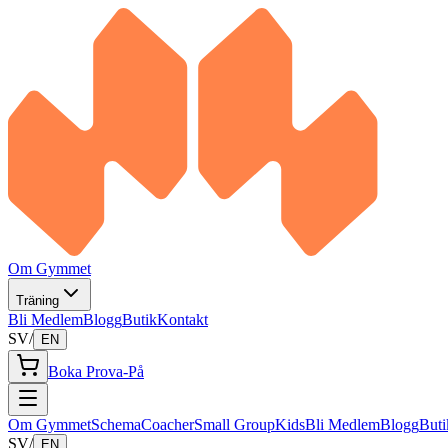
Om Gymmet
Träning
Bli Medlem
Blogg
Butik
Kontakt
SV
/
EN
Boka Prova-På
Om Gymmet
Schema
Coacher
Small Group
Kids
Bli Medlem
Blogg
Buti
SV
/
EN