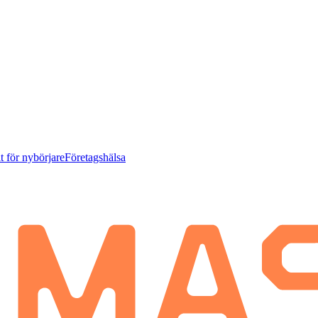
t för nybörjare
Företagshälsa