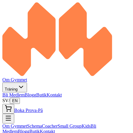
Om Gymmet
Träning
Bli Medlem
Blogg
Butik
Kontakt
SV
/
EN
Boka Prova-På
Om Gymmet
Schema
Coacher
Small Group
Kids
Bli
Medlem
Blogg
Butik
Kontakt