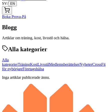
SV
/
EN
Boka Prova-På
Blogg
Artiklar om träning, kost, livsstil och hälsa.
Alla kategorier
Alla
kategorier
Träning
Kost
Livsstil
Medlemsberättelser
Nyheter
CrossFit
för nybörjare
Företagshälsa
Inga artiklar publicerade ännu.